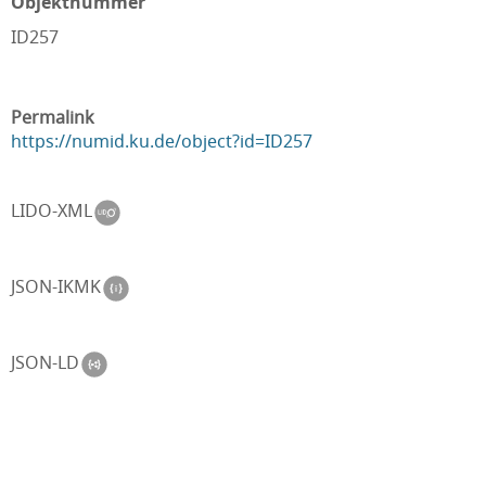
Objektnummer
ID257
Permalink
https://numid.ku.de/object?id=ID257
LIDO-XML
JSON-IKMK
JSON-LD