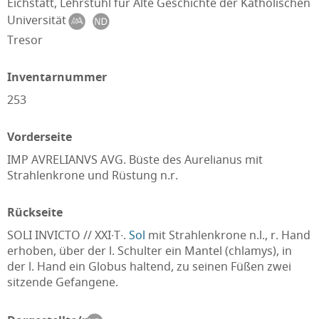
Eichstätt, Lehrstuhl für Alte Geschichte der Katholischen
Universität
Tresor
Inventarnummer
253
Vorderseite
IMP AVRELIANVS AVG. Büste des Aurelianus mit
Strahlenkrone und Rüstung n.r.
Rückseite
SOLI INVICTO // XXI∙T∙.
Sol
mit Strahlenkrone n.l., r. Hand
erhoben, über der l. Schulter ein Mantel (chlamys), in
der l. Hand ein Globus haltend, zu seinen Füßen zwei
sitzende Gefangene.