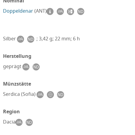
Nominal
Doppeldenar
(ANT)
Silber
; 3,42 g; 22 mm; 6 h
Herstellung
geprägt
Münzstätte
Serdica (Sofia)
Region
Dacia